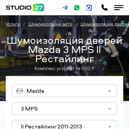
Услуги
/
Шумоизоляция авто
/
Шумоизоляция двере
Шумоизоляция дверей
Mazda 3 MPS II
Рестайлинг
Комплекс услуг от
14 000
P
Mazda
3 MPS
II Рестайлинг 2011-2013