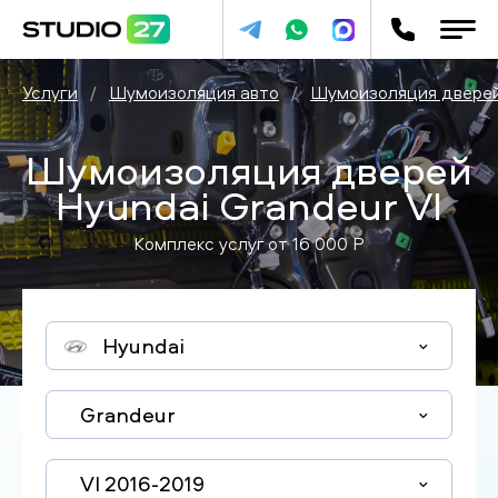
Услуги
/
Шумоизоляция авто
/
Шумоизоляция двере
Шумоизоляция дверей
Hyundai Grandeur VI
Комплекс услуг от
16 000
P
Hyundai
Grandeur
VI 2016-2019