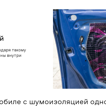
й
одаря такому
ны внутри
мобиле с шумоизоляцией одно