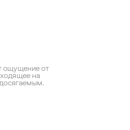
т ощущение от
сходящее на
едосягаемым.