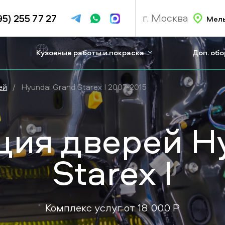
г. Москва
95) 255 77 27
Мель
Кузовные работы и покраска
Доп. об
ей
/
Hyundai Grand Starex I 2007-2015
ия дверей Hy
Starex I
Комплекс услуг от
18 000
P