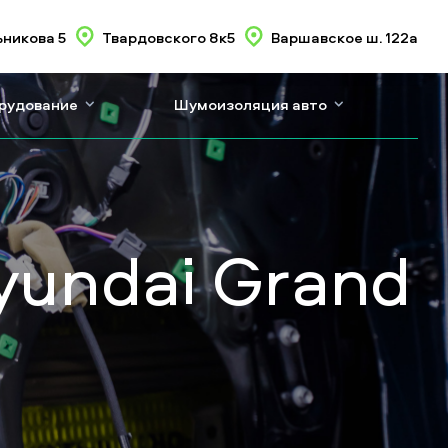
никова 5
Твардовского 8к5
Варшавское ш. 122а
орудование
Шумоизоляция авто
undai Grand