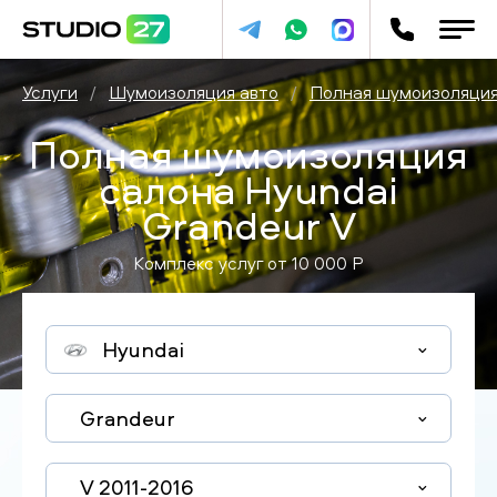
Услуги
/
Шумоизоляция авто
/
Полная шумоизоляция
Полная шумоизоляция
салона Hyundai
Grandeur V
Комплекс услуг от
10 000
P
Hyundai
Grandeur
V 2011-2016