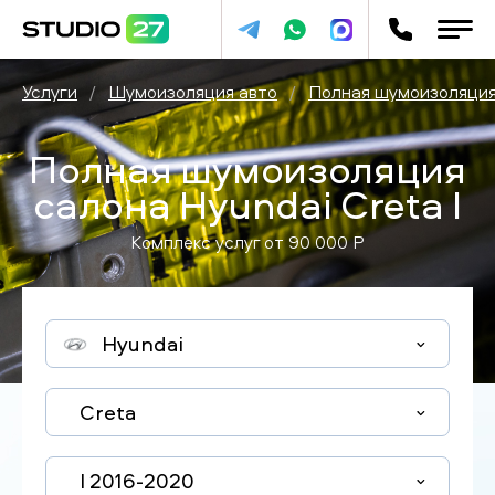
Услуги
/
Шумоизоляция авто
/
Полная шумоизоляция
Полная шумоизоляция
салона Hyundai Creta I
Комплекс услуг от
90 000
P
Hyundai
Creta
I 2016-2020