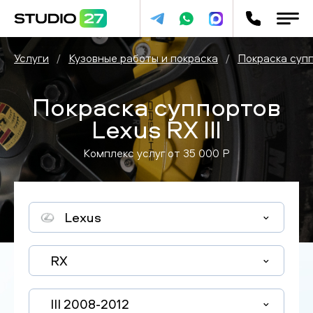
Услуги
/
Кузовные работы и покраска
/
Покраска суп
Покраска суппортов
Lexus RX III
Комплекс услуг от
35 000
P
Lexus
RX
III 2008-2012