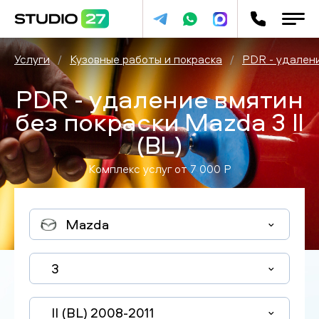
Услуги
/
Кузовные работы и покраска
/
PDR - удалени
PDR - удаление вмятин
без покраски Mazda 3 II
(BL)
Комплекс услуг от
7 000
P
Mazda
3
II (BL) 2008-2011