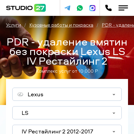
Услуги
/
Кузовные работы и покраска
/
PDR - удалени
PDR - удаление вмятин
без покраски Lexus LS
IV Рестайлинг 2
Комплекс услуг от
10 000
P
Lexus
LS
IV Рестайлинг 2 2012-2017