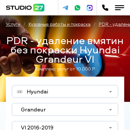
Услуги
/
Кузовные работы и покраска
/
PDR - удалени
PDR - удаление вмятин
без покраски Hyundai
Grandeur VI
Комплекс услуг от
10 000
P
Hyundai
Grandeur
VI 2016-2019