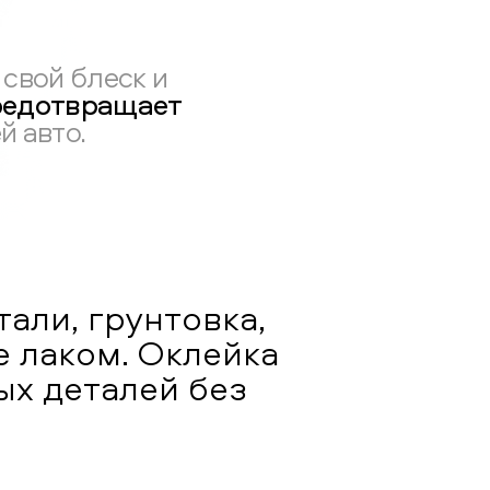
свой блеск и
редотвращает
й авто.
тали, грунтовка,
е лаком. Оклейка
ых деталей без