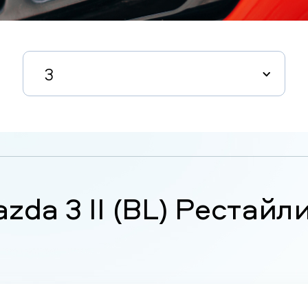
3
zda 3 II (BL) Рестайл