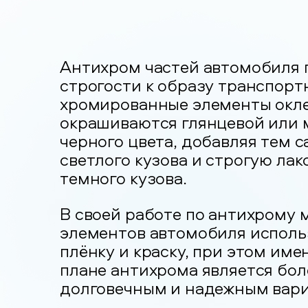
Антихром частей автомобиля 
строгости к образу транспорт
хромированные элементы окле
окрашиваются глянцевой или 
черного цвета, добавляя тем 
светлого кузова и строгую ла
темного кузова.
В своей работе по антихрому 
элементов автомобиля испол
плёнку и краску, при этом им
плане антихрома является бол
долговечным и надежным вар