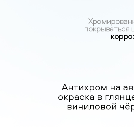
Хромированн
покрываться 
корро
Антихром на авт
окраска в глянц
виниловой чёр