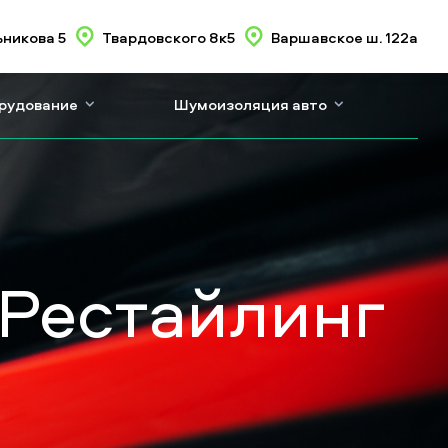
никова 5
Твардовского 8к5
Варшавское ш. 122а
орудование
Шумоизоляция авто
) Рестайлинг