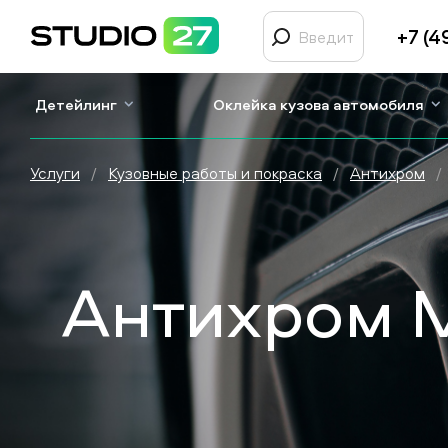
+7 (4
Детейлинг
Оклейка кузова автомобиля
Услуги
/
Кузовные работы и покраска
/
Антихром
/
Антихром Ma