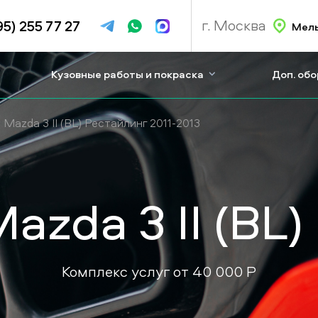
г. Москва
95) 255 77 27
Мель
Кузовные работы и покраска
Доп. об
Mazda 3 II (BL) Рестайлинг 2011-2013
zda 3 II (BL
Комплекс услуг от
40 000
P