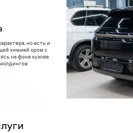
в
арактера, но есть и
щей химией хром с
ясь на фоне кузова
 молдингов
слуги