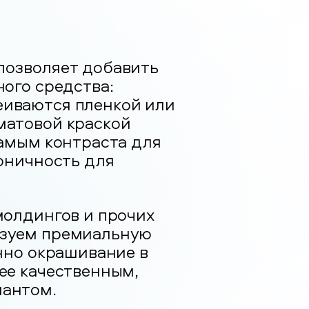
позволяет добавить
ного средства:
иваются пленкой или
матовой краской
самым контраста для
коничность для
молдингов и прочих
ьзуем премиальную
енно окрашивание в
ее качественным,
иантом.