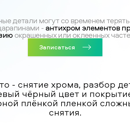
ые детали могут со временем терять 
антихром элементов п
царапинами -
зию
окрашенных или оклеенных часте
Записаться
о - снятие хрома, разбор де
евый чёрный цвет и покрыти
ной плёнкой пленкой сложн
снятия.