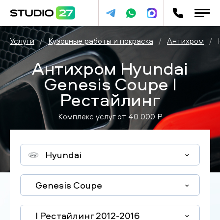
Услуги
/
Кузовные работы и покраска
/
Антихром
/
Антихром Hyundai
Genesis Coupe I
Рестайлинг
Комплекс услуг от
40 000
P
Hyundai
Genesis Coupe
I Рестайлинг 2012-2016