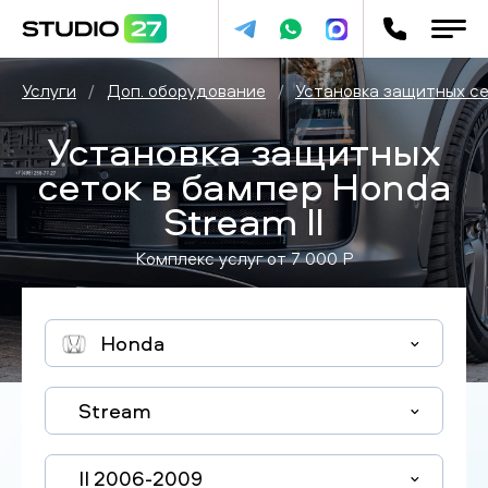
Услуги
/
Доп. оборудование
/
Установка защитных се
Установка защитных
сеток в бампер Honda
Stream II
Комплекс услуг от
7 000
P
Honda
Stream
II 2006-2009