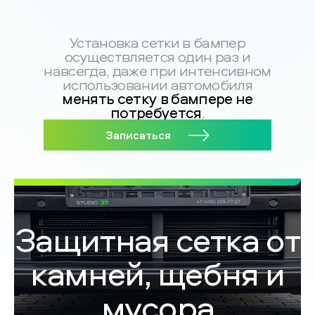
Установка сетки в бампер
осуществляется один раз и
навсегда, даже при интенсивном
использовании автомобиля
менять сетку в бампере не
потребуется
.
Записаться
Защитная сетка от
камней, щебня и
мусора