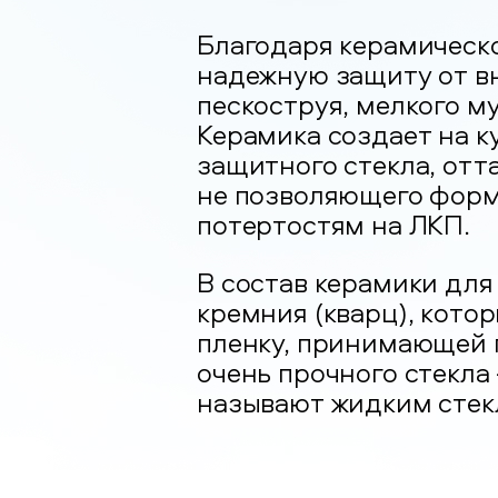
Благодаря керамическ
надежную защиту от в
пескоструя, мелкого м
Керамика создает на к
защитного стекла, отт
не позволяющего форм
потертостям на ЛКП.
В состав керамики для
кремния (кварц), кото
пленку, принимающей 
очень прочного стекла
называют жидким стекл