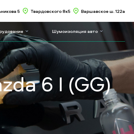
никова 5
Твардовского 8к5
Варшавское ш. 122а
орудование
Шумоизоляция авто
da 6 I (GG)