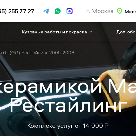
г. Москва
95) 255 77 27
Мель
Кузовные работы и покраска
Доп. об
 6 I (GG) Рестайлинг 2005-2008
ерамикой Maz
Рестайлинг
Комплекс услуг от
14 000
P