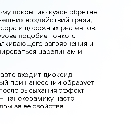
ому покрытию кузов обретает
нешних воздействий грязи,
усора и дорожных реагентов.
узове подобие тонкого
алкивающего загрязнения и
ироваться царапинам и
 авто входит диоксид
рый при нанесении образует
после высыхания эффект
 – нанокерамику часто
ом за ее свойства.