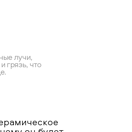
ные лучи,
 и грязь, что
е.
керамическое
 чему он будет