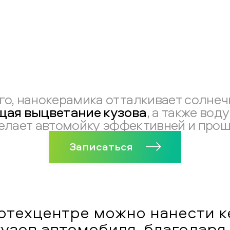
го, нанокерамика отталкивает солнеч
щая выцветание кузова
, а также воду
елает автомойку эффективней и прощ
Записаться
отехцентре можно нанести 
узов автомобиля, благодаря