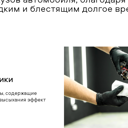
дким и блестящим долгое вр
ики
ры, содержащие
 высыхания эффект