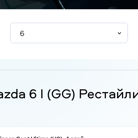
6
zda 6 I (GG) Рестайл