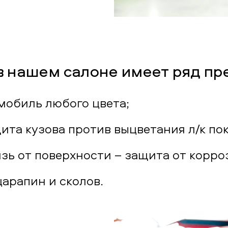
в нашем салоне имеет ряд пр
мобиль любого цвета;
та кузова против выцветания л/к по
язь от поверхности – защита от корро
царапин и сколов.