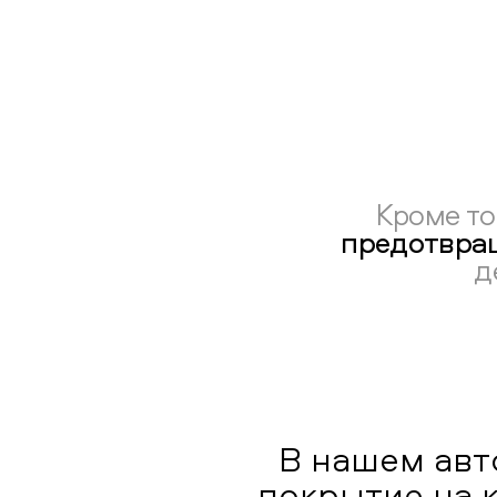
Кроме то
предотвра
д
В нашем авт
покрытие на к