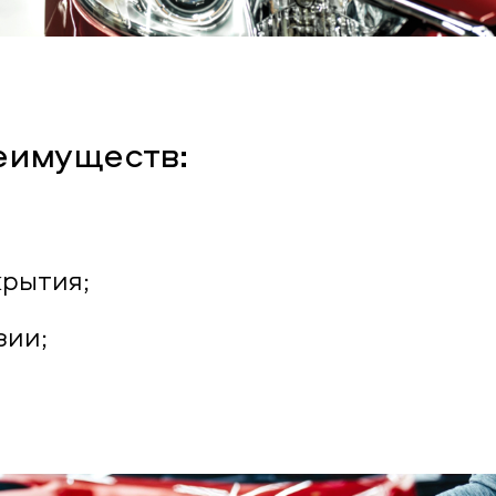
еимуществ:
крытия;
зии;