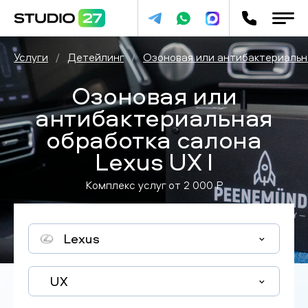
Услуги
/
Детейлинг
/
Озоновая или антибактериальн
Озоновая или
антибактериальная
обработка салона
Lexus UX I
Комплекс услуг от
2 000
P
Lexus
UX