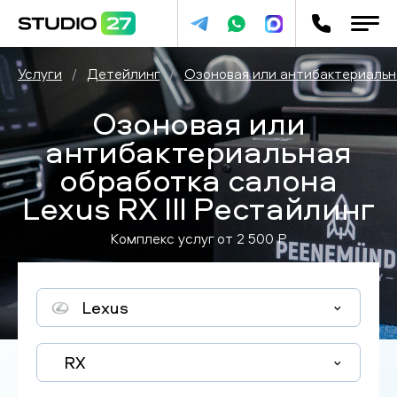
Услуги
/
Детейлинг
/
Озоновая или антибактериальн
Озоновая или
антибактериальная
обработка салона
Lexus RX III Рестайлинг
Комплекс услуг от
2 500
P
Lexus
RX