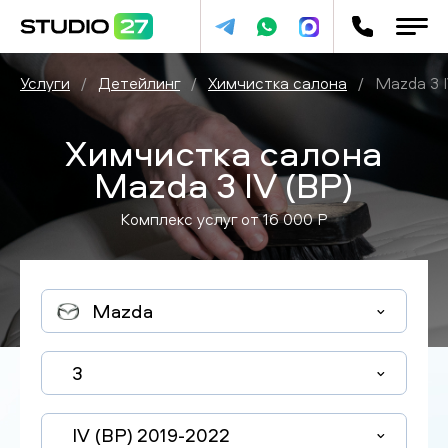
Услуги
/
Детейлинг
/
Химчистка салона
/
Mazda 3 I
Химчистка салона
Mazda 3 IV (BP)
Комплекс услуг от
16 000
P
Mazda
3
IV (BP) 2019-2022