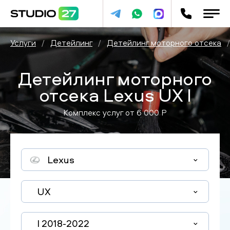
Услуги
/
Детейлинг
/
Детейлинг моторного отсека
/
Детейлинг моторного
отсека Lexus UX I
Комплекс услуг от
6 000
P
Lexus
UX
I 2018-2022