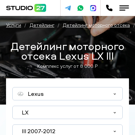
Услуги
/
Детейлинг
/
Детейлинг моторного отсека
/
Детейлинг моторного
отсека Lexus LX III
Комплекс услуг от
8 000
P
Lexus
LX
III 2007-2012