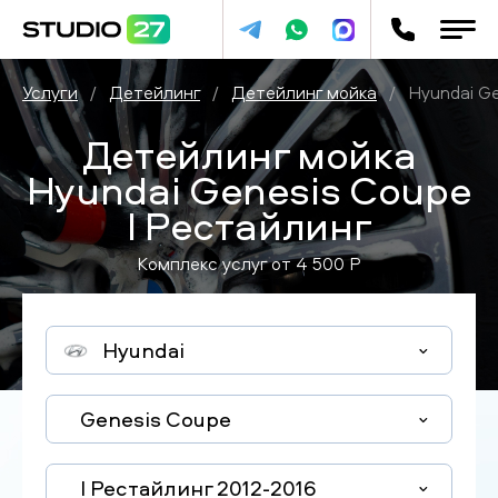
Услуги
/
Детейлинг
/
Детейлинг мойка
/
Hyundai Ge
Детейлинг мойка
Hyundai Genesis Coupe
I Рестайлинг
Комплекс услуг от
4 500
P
Hyundai
Genesis Coupe
I Рестайлинг 2012-2016