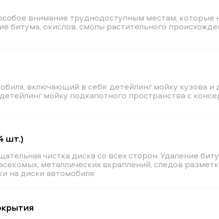
я особое внимание труднодоступным местам, которые
ие битума, окислов, смолы растительного происхожде
биля, включающий в себя: детейлинг мойку кузова и
, детейлинг мойку подкапотного пространства с конс
 шт.)
ательная чистка диска со всех сторон. Удаление биту
асекомых, металлических вкраплений, следов разметк
и на диски автомобиля.
окрытия