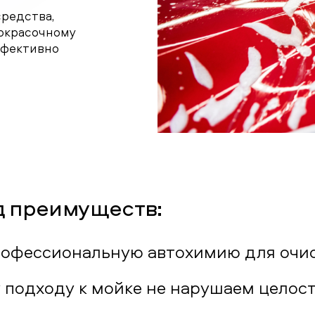
средства,
кокрасочному
ффективно
д преимуществ:
рофессиональную автохимию для очис
 подходу к мойке не нарушаем целост