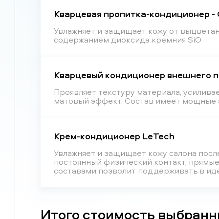
Кварцевая пропитка-кондиционер - 
Увлажняет и защищает кожу от выцветан
содержанием диоксида кремния SiO
Кварцевый кондиционер внешнего п
Проявляет текстуру материала, усилива
матовый эффект. Состав имеет мощные а
Крем-кондиционер LeTech
Увлажняет и защищает кожу салона посл
постоянный физический контакт, прямые
составами позволит поддерживать в иде
Итого стоимость выбранн