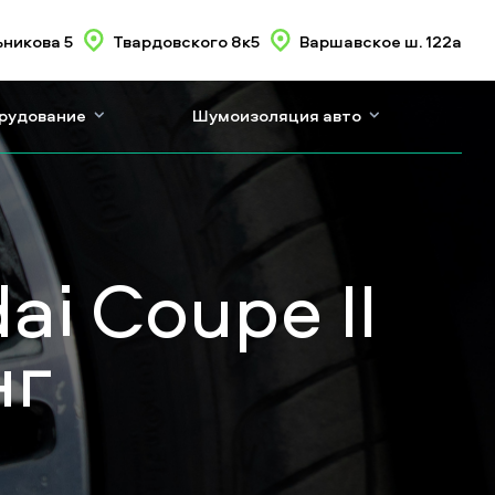
никова 5
Твардовского 8к5
Варшавское ш. 122а
орудование
Шумоизоляция авто
i Coupe II
нг