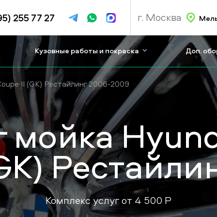
г. Москва
95) 255 77 27
Мель
Кузовные работы и покраска
Доп. об
Coupe II (GK) Рестайлинг 2006-2009
 мойка Hyunda
GK) Рестайли
Комплекс услуг от
4 500
P