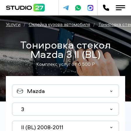
Услуги
/
Оклейка кузова автомобиля
/
Тонировка сте
Тонировка стекол
Mazda 3 II (BL)
Комплекс услуг от
6 500
P
Mazda
3
II (BL) 2008-2011