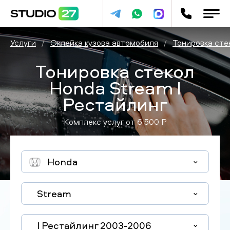
Услуги
/
Оклейка кузова автомобиля
/
Тонировка сте
Тонировка стекол
Honda Stream I
Рестайлинг
Комплекс услуг от
6 500
P
Honda
Stream
I Рестайлинг 2003-2006