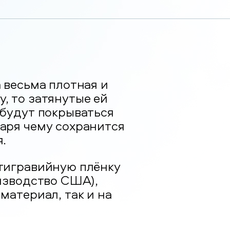
 весьма плотная и
, то затянутые ей
 будут покрываться
аря чему сохранится
.
нтигравийную плёнку
оизводство США),
материал, так и на