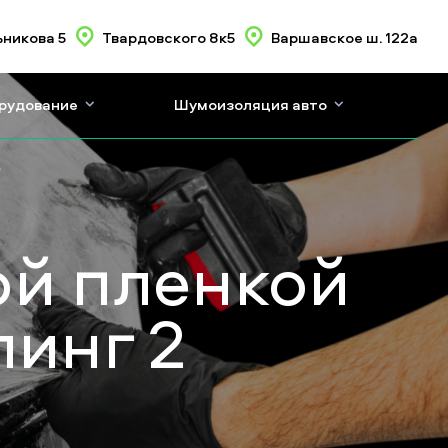
никова 5
Твардовского 8к5
Варшавское ш. 122а
орудование
Шумоизоляция авто
7
ой пленкой
линг 2