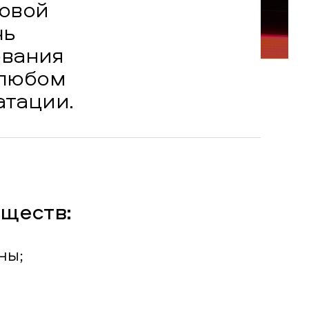
новой
чь
ования
 любом
атации.
уществ:
ны;