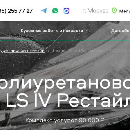
г. Москва
95) 255 77 27
Мель
Кузовные работы и покраска
Доп. об
иуретановой пленкой
/
Lexus LS IV Рестайлинг 2 2012-201
олиуретанов
 LS IV Рестай
Комплекс услуг от
90 000
P