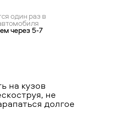
ся один раз в
 автомобиля
ем через 5-7
ь на кузов
скоструя, не
арапаться долгое