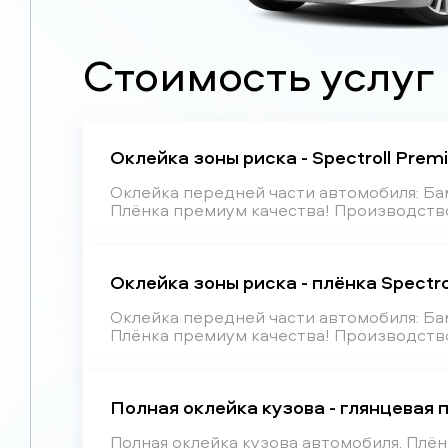
Стоимость услуг
Оклейка зоны риска - Spectroll Prem
Оклейка передней части автомобиля: Бамп
Плёнка премиум качества! Производство
Оклейка зоны риска - плёнка Spectr
Оклейка передней части автомобиля: Бамп
Плёнка премиум качества! Производство
Полная оклейка кузова - глянцевая 
Полная оклейка кузова автомобиля. Плё