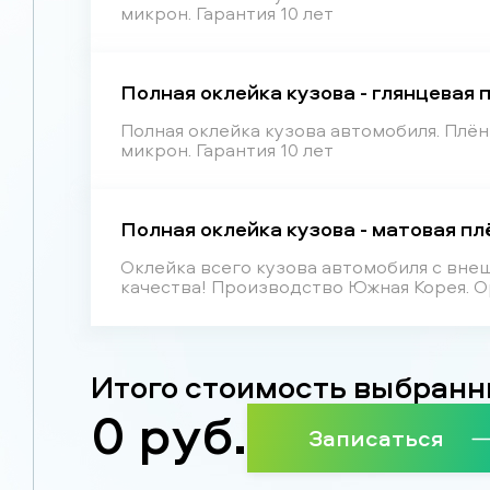
микрон. Гарантия 10 лет
Полная оклейка кузова - глянцевая 
Полная оклейка кузова автомобиля. Плё
микрон. Гарантия 10 лет
Полная оклейка кузова - матовая пл
Оклейка всего кузова автомобиля с вн
качества! Производство Южная Корея. О
Итого стоимость выбранн
0
руб.
Записаться