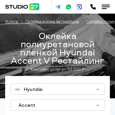
Услуги
/
Оклейка кузова автомобиля
/
Оклейка полиу
Оклейка
полиуретановой
пленкой Hyundai
Accent V Рестайлинг
Комплекс услуг от
70 000
P
Hyundai
Accent