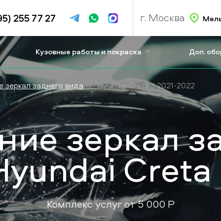
г. Москва
95) 255 77 27
Мель
Кузовные работы и покраска
Доп. об
 зеркал заднего вида
/
Hyundai Creta II 2021-2022
ие зеркал з
Hyundai Creta I
Комплекс услуг от
5 000
P