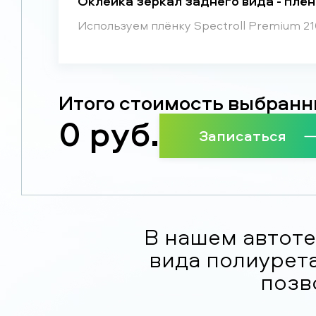
Оклейка зеркал заднего вида - плё
Используем плёнку Spectroll Premium 21
Итого стоимость выбранн
0
руб.
Записаться
В нашем автоте
вида полиурета
позв