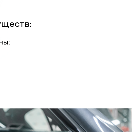
уществ:
ны;