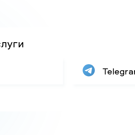
слуги
Telegr