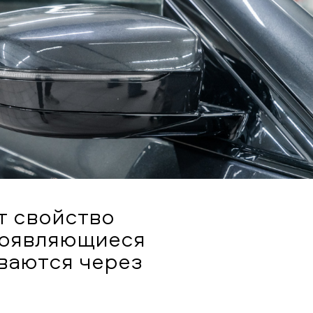
т свойство
роявляющиеся
ваются через