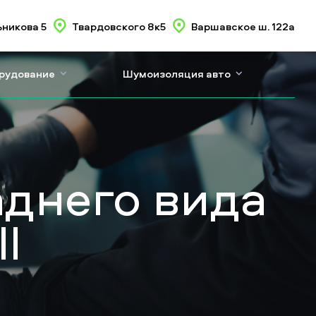
никова 5
Твардовского 8к5
Варшавское ш. 122а
орудование
Шумоизоляция авто
аднего вида
I