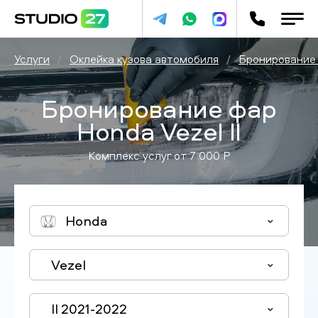
Услуги
/
Оклейка кузова автомобиля
/
Бронирование
Бронирование фар
Honda Vezel II
Комплекс услуг от
7 000
P
Honda
Vezel
II 2021-2022