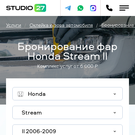
Услуги
/
Оклейка кузова автомобиля
/
Бронирование
Бронирование фар
Honda Stream II
Комплекс услуг от
6 000
P
Honda
Stream
II 2006-2009