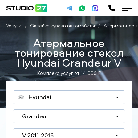
Услуги
/
Оклейка кузова автомобиля
/
Атермальное т
Атермальное
тонирование стекол
Hyundai Grandeur V
Комплекс услуг от
14 000
P
Hyundai
Grandeur
V 2011-2016